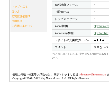
資料請求フォーム
×
トップへ戻る
使い方
IR関連FAQ
×
充実度評価基準
トップメッセージ
×
情報提供
Yahoo株価
http://quote
ご利用にあたって
Yahoo企業情報
http://profil
IRサイトの充実度(星0～5)
コメント
簡単なIRペ
(*) これらのアドレスは、変更になる可能性があ
さい。
情報の掲載・修正等 お問合せは、 IRディレクトリ担当
irdirectory@internetir.jp
Copyright© 2001- 2012 Key Networks co., Ltd. All Rights Reserved