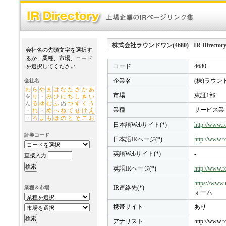
株式会社ラウンドワン(4680) - IR Director
会社名の先頭文字を選択す
るか、業種、市場、コード
コード
4680
を選択してください
企業名
(株)ラウン
会社名
わ
ら
や
ま
は
な
た
さ
か
あ
市場
東証1部
を
り
・
み
ひ
に
ち
し
き
い
ん
る
ゆ
む
ふ
ぬ
つ
す
く
う
業種
サービス業
・
れ
・
め
へ
ね
て
せ
け
え
・
ろ
よ
も
ほ
の
と
そ
こ
お
日本語Webサイト(*)
http://www.r
証券コード
日本語IRページ(*)
http://www.r
英語Webサイト(*)
-
直接入力
英語IRページ(*)
http://www.r
https://www.
IR連絡先(*)
業種＆市場
ォーム
携帯サイト
あり
アナリスト
http://www.r