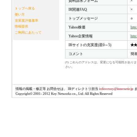
資料請求フォーム
×
トップへ戻る
IR関連FAQ
×
使い方
トップメッセージ
○
充実度評価基準
情報提供
Yahoo株価
http
ご利用にあたって
Yahoo企業情報
http
IRサイトの充実度(星0～5)
コメント
簡単
(*) これらのアドレスは、変更になる可能性があ
さい。
情報の掲載・修正等 お問合せは、 IRディレクトリ担当
irdirectory@internetir.jp
Copyright© 2001- 2012 Key Networks co., Ltd. All Rights Reserved