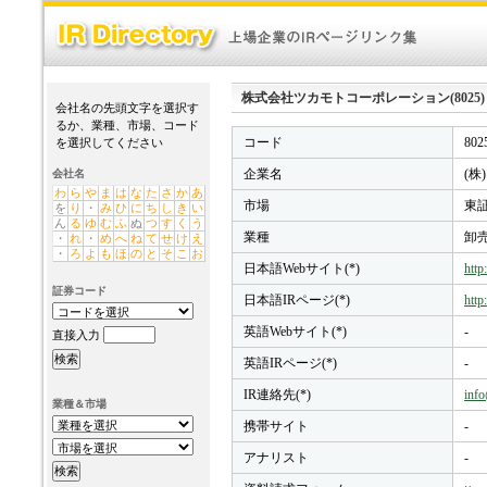
株式会社ツカモトコーポレーション(8025) - IR
会社名の先頭文字を選択す
るか、業種、市場、コード
コード
802
を選択してください
企業名
(
会社名
わ
ら
や
ま
は
な
た
さ
か
あ
市場
東証
を
り
・
み
ひ
に
ち
し
き
い
ん
る
ゆ
む
ふ
ぬ
つ
す
く
う
業種
卸
・
れ
・
め
へ
ね
て
せ
け
え
・
ろ
よ
も
ほ
の
と
そ
こ
お
日本語Webサイト(*)
http
証券コード
日本語IRページ(*)
http
英語Webサイト(*)
-
直接入力
英語IRページ(*)
-
IR連絡先(*)
info
業種＆市場
携帯サイト
-
アナリスト
-