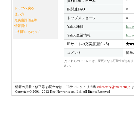
資料請求フォーム
×
トップへ戻る
IR関連FAQ
×
使い方
トップメッセージ
○
充実度評価基準
情報提供
Yahoo株価
http:
ご利用にあたって
Yahoo企業情報
http:
IRサイトの充実度(星0～5)
コメント
簡単
(*) これらのアドレスは、変更になる可能性があ
さい。
情報の掲載・修正等 お問合せは、 IRディレクトリ担当
irdirectory@internetir.jp
Copyright© 2001- 2012 Key Networks co., Ltd. All Rights Reserved