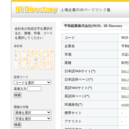
平和紙業株式会社(9929) - IR Directory
会社名の先頭文字を選択す
るか、業種、市場、コード
コード
9929
を選択してください
企業名
平和
会社名
わ
ら
や
ま
は
な
た
さ
か
あ
市場
大証
を
り
・
み
ひ
に
ち
し
き
い
ん
る
ゆ
む
ふ
ぬ
つ
す
く
う
業種
卸売
・
れ
・
め
へ
ね
て
せ
け
え
・
ろ
よ
も
ほ
の
と
そ
こ
お
日本語Webサイト(*)
http:
証券コード
日本語IRページ(*)
http:
英語Webサイト(*)
http:
直接入力
英語IRページ(*)
http:
IR連絡先(*)
soum
業種＆市場
携帯サイト
-
アナリスト
-