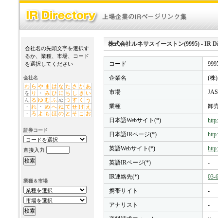
株式会社ルネサスイーストン(9995) - IR Dire
会社名の先頭文字を選択す
るか、業種、市場、コード
コード
999
を選択してください
企業名
(
会社名
わ
ら
や
ま
は
な
た
さ
か
あ
市場
JA
を
り
・
み
ひ
に
ち
し
き
い
ん
る
ゆ
む
ふ
ぬ
つ
す
く
う
業種
卸
・
れ
・
め
へ
ね
て
せ
け
え
・
ろ
よ
も
ほ
の
と
そ
こ
お
日本語Webサイト(*)
http
証券コード
日本語IRページ(*)
http
英語Webサイト(*)
http
直接入力
英語IRページ(*)
-
IR連絡先(*)
03-
業種＆市場
携帯サイト
-
アナリスト
-