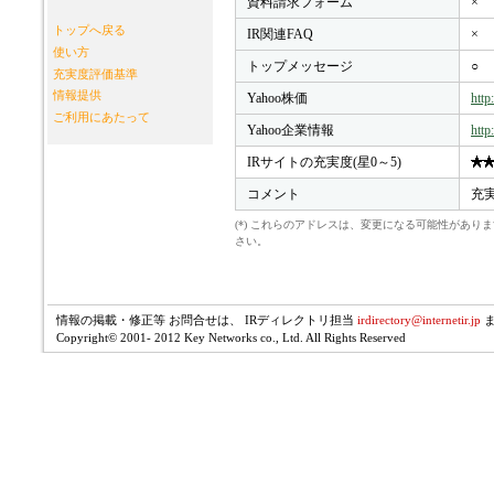
資料請求フォーム
×
トップへ戻る
IR関連FAQ
×
使い方
トップメッセージ
○
充実度評価基準
情報提供
Yahoo株価
http
ご利用にあたって
Yahoo企業情報
http
IRサイトの充実度(星0～5)
コメント
充
(*) これらのアドレスは、変更になる可能性があ
さい。
情報の掲載・修正等 お問合せは、 IRディレクトリ担当
irdirectory@internetir.jp
Copyright© 2001- 2012 Key Networks co., Ltd. All Rights Reserved